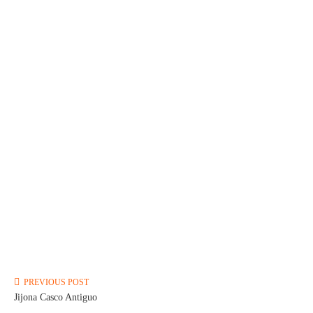
Keywords:Carpinteria,Decoracion de Interiores,Enlucido de Paredes,Instalacion de Sanit
Vivienda,reforma integral,reformas,Reparaciones de Electricidad,Reparaciones de Fontaneri
PREVIOUS POST
Jijona Casco Antiguo